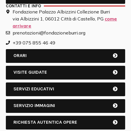
CONTATTI E INFO
Fondazione Palazzo Albizzini Collezione Burri
via Albizzini 1, 06012 Città di Castello, PG
come
arrivare
prenotazioni@fondazioneburri.org
+39 075 855 46 49
ORARI
VISITE GUIDATE
SERVIZI EDUCATIVI
SERVIZIO IMMAGINI
RICHIESTA AUTENTICA OPERE