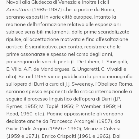
Navali alla Giudecca di Venezia e inoltre i cicli
Annottarsi
(1985-1987) che, a partire da Roma,
saranno esposti in varie città europee. Intanto la
reazione dell’informazione relativa alle esposizioni
subisce sensibili mutamenti: dalle prime scandalizzate
ripulse, all’accettazione motivata e fino all’esaltazione
acritica. È significativo, per contro, registrare che le
prime assonanze e spesso nel corso degli anni,
provengano da voci di poeti (L. De Libero, L. Sinisgalli,
E. Villa, A.P. de Mandiargues, G. Ungaretti, C. Vivaldi e
altri). Se nel 1955 viene pubblicata la prima monografia
sull’opera di Burri a cura di J.J. Sweeney, l’Obelisco Roma,
saranno spesso esponenti della critica internazionale a
seguire il processo linguistico dell’opera di Burri (J.P.
Byrnes, 1955; M. Tapié, 1956; P. Wember, 1959; H.
Read, 1960; etc.). Pagine appassionate gli vengono
dedicate anche da Francesco Arcangeli (1957), da
Giulio Carlo Argan (1959 e 1960), Maurizio Calvesi
(1959 e 1971), Enrico Crispolti (1961 e 1962). Dal