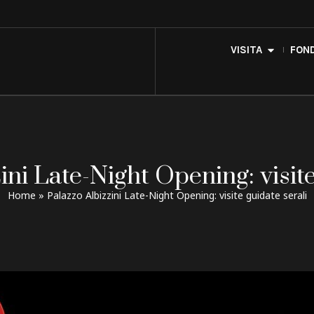
ning: visite guidate serali - Fondazio
VISITA
FON
ini Late-Night Opening: visite
Home
»
Palazzo Albizzini Late-Night Opening: visite guidate serali